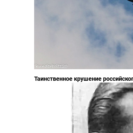
Таинственное крушение российско
инциденте засекречены