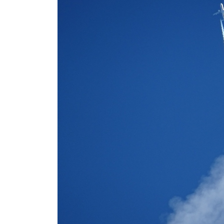
дочери