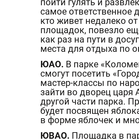
пойти гулять и развле
самое ответственное де
кто живет недалеко от
площадок, повезло ещ
как раз на пути в досу
места для отдыха по о
ЮАО.
В парке «Коломе
смогут посетить «Горо
мастер-классы по нар
зайти во дворец царя
другой части парка. П
будет посвящен яблок
в форме яблочек и мно
ЮВАО.
Площадка в па