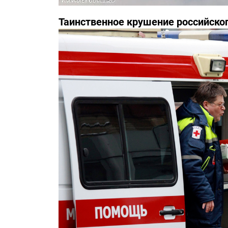
Таинственное крушение российско
инциденте засекречены