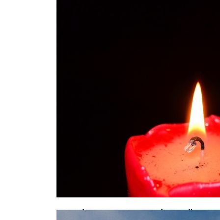
Акробат из КНДР, разбившийся в ц