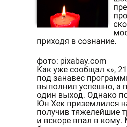
пре
про
ско
мос
приходя в сознание.
фото: pixabay.com
Как уже сообщал «», 2
под занавес программ
выполнил успешно, а 
один выход. Однако по
Юн Хек приземлился на
получив тяжелейшие т
и вскоре впал в кому