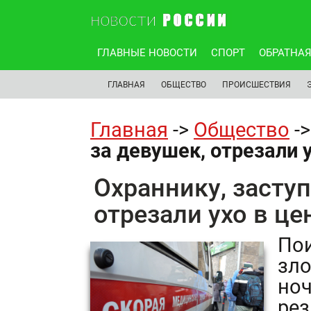
ГЛАВНЫЕ НОВОСТИ
СПОРТ
ОБРАТНАЯ
ГЛАВНАЯ
ОБЩЕСТВО
ПРОИСШЕСТВИЯ
Главная
->
Общество
-
за девушек, отрезали 
Охраннику, засту
отрезали ухо в ц
По
зл
ноч
рез