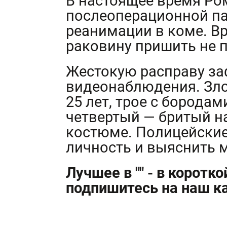
В настоящее время Ро
послеоперационной пал
реанимации в коме. В
раковину пришить не
Жестокую расправу з
видеонаблюдения. Зл
25 лет, трое с бородам
четвертый — бритый н
костюме. Полицейские
личность и выяснить 
Лучшее в "" - в коротк
подпишитесь на наш ка