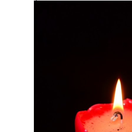
Фатальное совпадение: москвич у
дочери