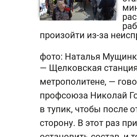
мин
рас
раб
произойти из-за неис
фото: Наталья Мущин
— Щелковская станция
метрополитене, — гов
профсоюза Николай Го
в тупик, чтобы после 
сторону. В этот раз п
остановить состав, и 