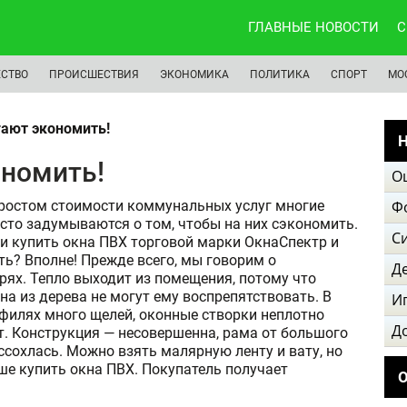
ГЛАВНЫЕ НОВОСТИ
С
СТВО
ПРОИСШЕСТВИЯ
ЭКОНОМИКА
ПОЛИТИКА
СПОРТ
МО
ают экономить!
Н
ономить!
О
 ростом стоимости коммунальных услуг многие
Ф
сто задумываются о том, чтобы на них сэкономить.
С
и купить окна ПВХ торговой марки ОкнаСпектр и
ь? Вполне! Прежде всего, мы говорим о
Д
рях. Тепло выходит из помещения, потому что
на из дерева не могут ему воспрепятствовать. В
И
филях много щелей, оконные створки неплотно
Д
. Конструкция — несовершенна, рама от большого
ссохлась. Можно взять малярную ленту и вату, но
чше купить окна ПВХ. Покупатель получает