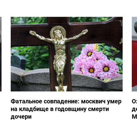
Фатальное совпадение: москвич умер
О
на кладбище в годовщину смерти
д
дочери
М