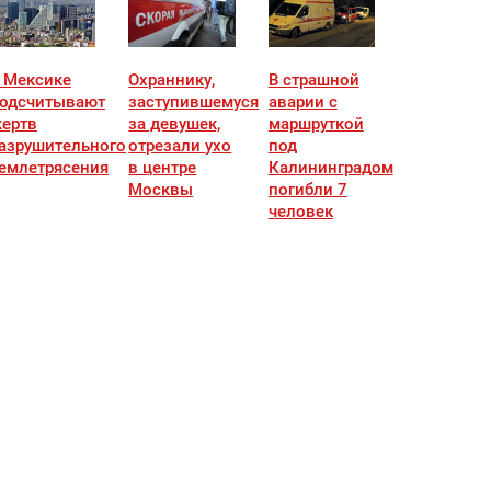
 Мексике
Охраннику,
В страшной
одсчитывают
заступившемуся
аварии с
ертв
за девушек,
маршруткой
азрушительного
отрезали ухо
под
емлетрясения
в центре
Калининградом
Москвы
погибли 7
человек