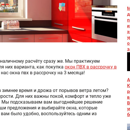
М
д
п
и
х
у
о
з
и
 наличному расчёту сразу же. Мы практикуем
ля них варианта, как покупка
окон ПВХ в рассрочку в
нас окна пвх в рассрочку на 3 месяца!
А
К
в зимнее время и дрожа от порывов ветра летом?
р
ырости. Для них важны покой, комфорт и тепло уже
в
же? Мы подсказываем вам выгоднейшее решение
В
наши предложения и выбирайте окна, которые
у
 вам было удобно, воспользуйтесь одним из
б