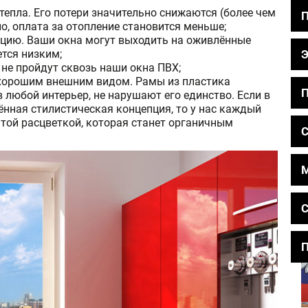
епла. Его потери значительно снижаются (более чем
о, оплата за отопление становится меньше;
цию. Ваши окна могут выходить на оживлённые
ется низким;
не пройдут сквозь наши окна ПВХ;
 хорошим внешним видом. Рамы из пластика
П
любой интерьер, не нарушают его единство. Если в
нная стилистическая концепция, то у нас каждый
 той расцветкой, которая станет органичным
С
С
П