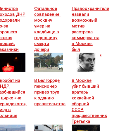
инистра
Фатальное
Правоохранители
оходов ДНР
совпадение:
назвали
одорвали
москвич
возможный
з-за
умер на
мотив
орошего
кладбище в
расстрела
рожая
годовщину
коммерсанта
вощей:
смерти
в Москве:
аказчики
дочери
был
звестны
конфликтным
кробат из
В Белгороде
В Москве
НДР,
пенсионер
убит бывший
азбившийся
привез труп
вратарь
 цирке «на
к зданию
хоккейной
ернадского»,
правительства
сборной
мер в
СССР,
ольнице
предшественник
Третьяка