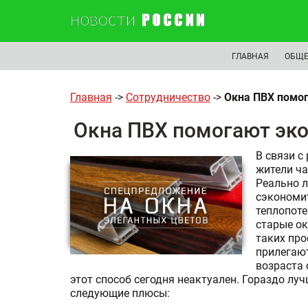
ГЛАВНАЯ
ОБЩЕ
Главная
->
Сотрудничество
->
Окна ПВХ помог
Окна ПВХ помогают эк
В связи с
жители ча
Реально л
сэкономит
теплопоте
старые ок
таких про
прилегают
возраста 
этот способ сегодня неактуален. Гораздо лу
следующие плюсы: