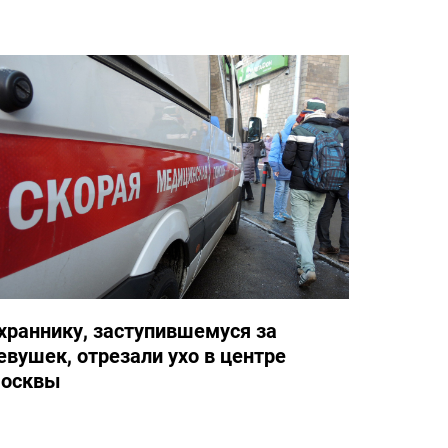
храннику, заступившемуся за
евушек, отрезали ухо в центре
осквы