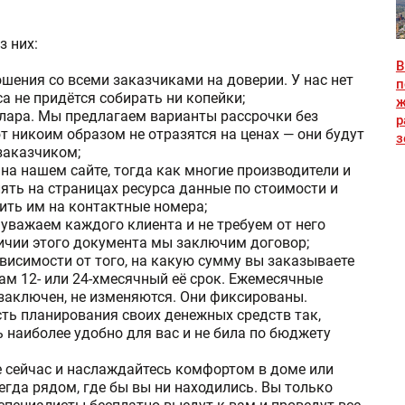
з них:
В
шения со всеми заказчиками на доверии. У нас нет
п
а не придётся собирать ни копейки;
ж
ллара. Мы предлагаем варианты рассрочки без
р
т никоим образом не отразятся на ценах — они будут
з
заказчиком;
на нашем сайте, тогда как многие производители и
ять на страницах ресурса данные по стоимости и
ить им на контактные номера;
 уважаем каждого клиента и не требуем от него
личии этого документа мы заключим договор;
ависимости от того, на какую сумму вы заказываете
ам 12- или 24-хмесячный её срок. Ежемесячные
 заключен, не изменяются. Они фиксированы.
ть планирования своих денежных средств так,
 наиболее удобно для вас и не била по бюджету
же сейчас и наслаждайтесь комфортом в доме или
егда рядом, где бы вы ни находились. Вы только