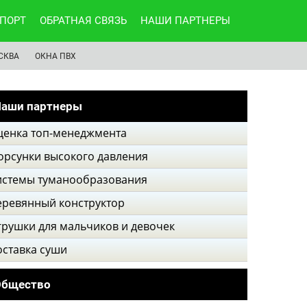
ПОРТ
ОБРАТНАЯ СВЯЗЬ
НАШИ ПАРТНЕРЫ
СКВА
ОКНА ПВХ
аши партнеры
ценка топ-менеджмента
орсунки высокого давления
истемы туманообразования
еревянный конструктор
грушки для мальчиков и девочек
оставка суши
Общество