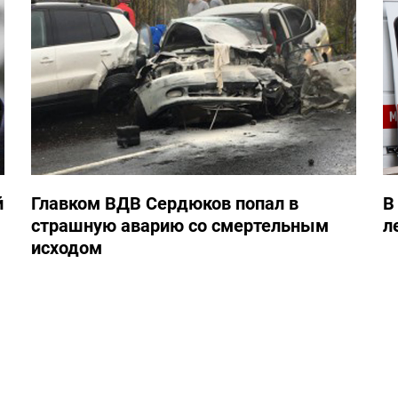
й
Главком ВДВ Сердюков попал в
В
страшную аварию со смертельным
л
исходом