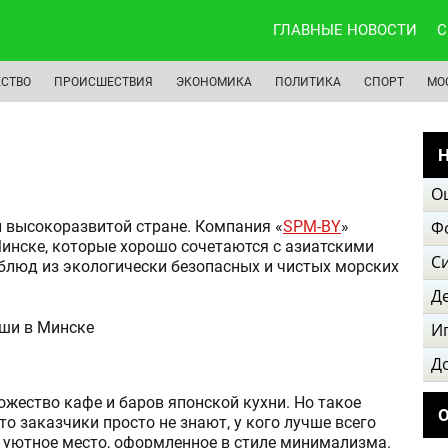
ГЛАВНЫЕ НОВОСТИ
С
СТВО
ПРОИСШЕСТВИЯ
ЭКОНОМИКА
ПОЛИТИКА
СПОРТ
МО
Н
О
й высокоразвитой стране. Компания «
SPM-BY
»
Ф
инске, которые хорошо сочетаются с азиатскими
С
блюд из экологически безопасных и чистых морских
Д
И
Д
жество кафе и баров японской кухни. Но такое
то заказчики просто не знают, у кого лучше всего
 уютное место, оформленное в стиле минимализма.