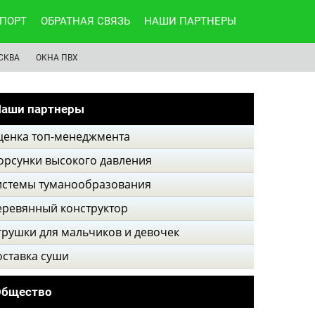
ПОРТ
ОБРАТНАЯ СВЯЗЬ
НАШИ ПАРТНЕРЫ
СКВА
ОКНА ПВХ
аши партнеры
ценка топ-менеджмента
орсунки высокого давления
истемы туманообразования
еревянный конструктор
грушки для мальчиков и девочек
оставка суши
Общество