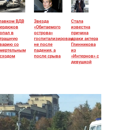
лавком ВДВ
Звезда
Стала
ердюков
«Обитаемого
известна
опал в
острова»
причина
трашную
госпитализирован
драки актера
варию со
не после
Глинникова
мертельным
падения, а
из
сходом
после срыва
«Интернов» с
девушкой