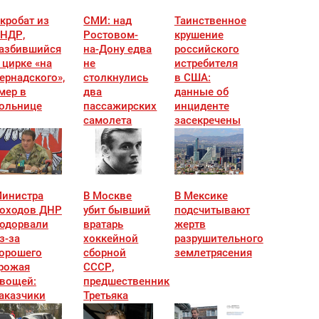
кробат из
СМИ: над
Таинственное
НДР,
Ростовом-
крушение
азбившийся
на-Дону едва
российского
 цирке «на
не
истребителя
ернадского»,
столкнулись
в США:
мер в
два
данные об
ольнице
пассажирских
инциденте
самолета
засекречены
инистра
В Москве
В Мексике
оходов ДНР
убит бывший
подсчитывают
одорвали
вратарь
жертв
з-за
хоккейной
разрушительного
орошего
сборной
землетрясения
рожая
СССР,
вощей:
предшественник
аказчики
Третьяка
звестны