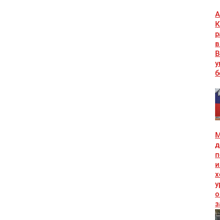
А
К
р
в
В
у
б
М
д
п
и
х
у
о
з
и