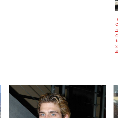
Г
С
п
с
а
с
и