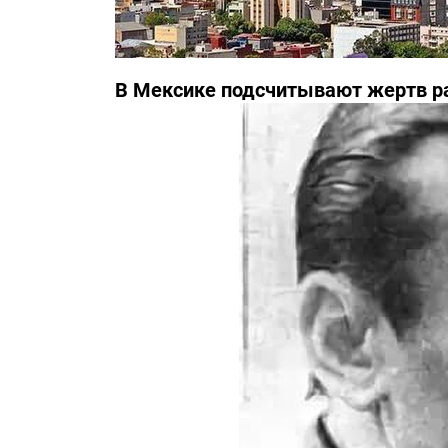
В Мексике подсчитывают жертв р