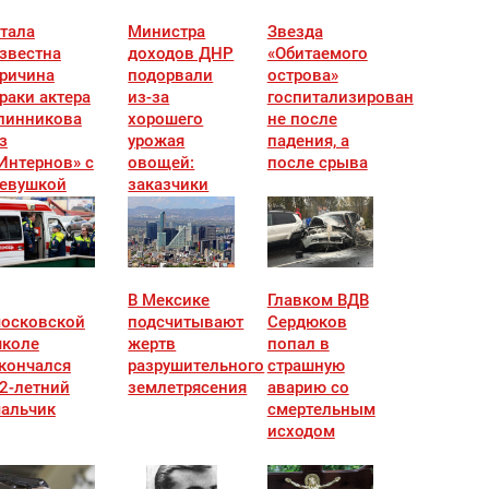
тала
Министра
Звезда
звестна
доходов ДНР
«Обитаемого
ричина
подорвали
острова»
раки актера
из-за
госпитализирован
линникова
хорошего
не после
з
урожая
падения, а
Интернов» с
овощей:
после срыва
евушкой
заказчики
известны
В Мексике
Главком ВДВ
осковской
подсчитывают
Сердюков
коле
жертв
попал в
кончался
разрушительного
страшную
2-летний
землетрясения
аварию со
альчик
смертельным
исходом