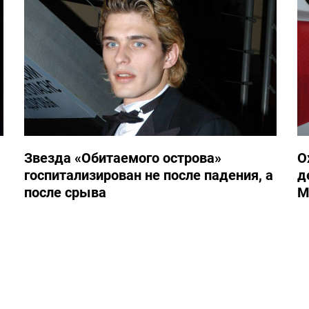
Звезда «Обитаемого острова»
О
госпитализирован не после падения, а
д
после срыва
М