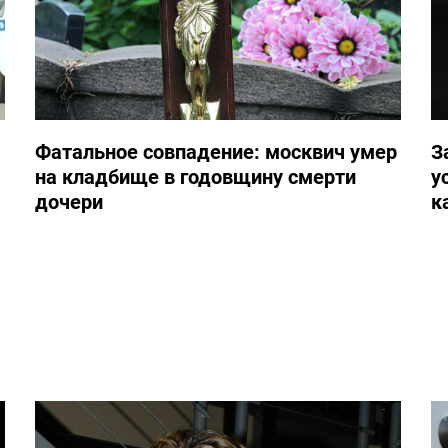
Фатальное совпадение: москвич умер
З
на кладбище в годовщину смерти
у
дочери
к