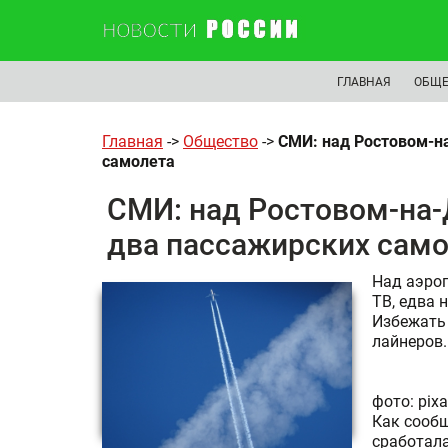
ГЛАВНАЯ
ОБЩЕ
Главная
->
Общество
->
СМИ: над Ростовом-на
самолета
СМИ: над Ростовом-на-
два пассажирских сам
Над аэроп
ТВ, едва 
Избежать 
лайнеров.
фото: pix
Как сообщ
сработала