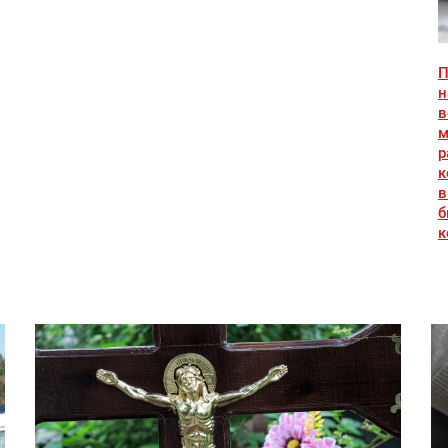
П
н
в
м
р
к
в
б
к