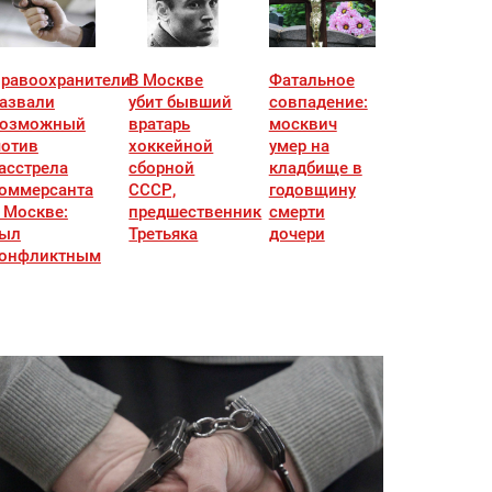
равоохранители
В Москве
Фатальное
азвали
убит бывший
совпадение:
озможный
вратарь
москвич
отив
хоккейной
умер на
асстрела
сборной
кладбище в
оммерсанта
СССР,
годовщину
 Москве:
предшественник
смерти
ыл
Третьяка
дочери
онфликтным