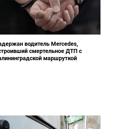
адержан водитель Mercedes,
строивший смертельное ДТП с
алининградской маршруткой