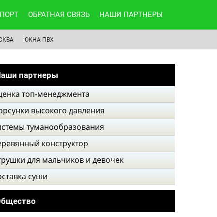
ПОРТ
ОБРАТНАЯ СВЯЗЬ
НАШИ ПАРТНЕРЫ
СКВА
ОКНА ПВХ
аши партнеры
ценка топ-менеджмента
орсунки высокого давления
истемы туманообразования
еревянный конструктор
грушки для мальчиков и девочек
оставка суши
Общество