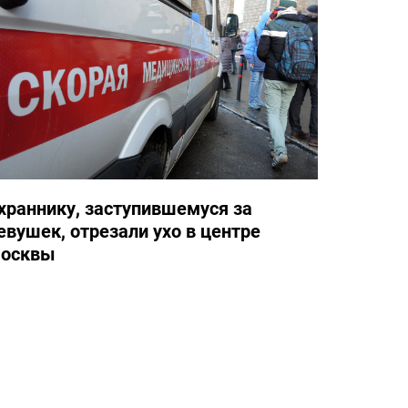
храннику, заступившемуся за
евушек, отрезали ухо в центре
осквы