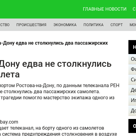
ГЛАВНЫЕ НОВОСТИ
С
СТВО
ПРОИСШЕСТВИЯ
ЭКОНОМИКА
ПОЛИТИКА
СПОРТ
МО
-Дону едва не столкнулись два пассажирских
Н
О
Дону едва не столкнулись
Ф
олета
С
ортом Ростова-на-Дону, по данным телеканала РЕН
Д
не столкнулись два пассажирских самолета.
трагедии помогло мастерство экипажа одного из
И
Д
abay.com
ает телеканал, на борту одного из самолетов
 система предупреждения столкновения в воздухе