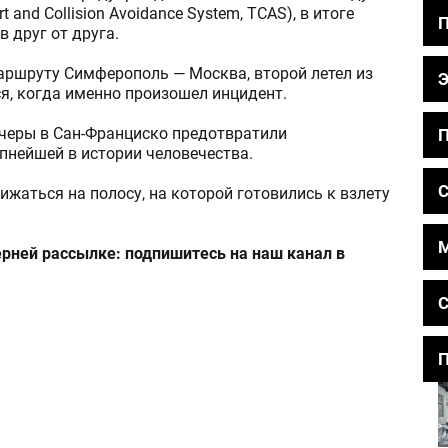
lert and Collision Avoidance System, TCAS), в итоге
 друг от друга.
маршруту Симферополь — Москва, второй летел из
я, когда именно произошел инцидент.
етчеры в Сан-Франциско предотвратили
П
пнейшей в истории человечества.
С
ижаться на полосу, на которой готовились к взлету
черней рассылке: подпишитесь на наш канал в
С
П