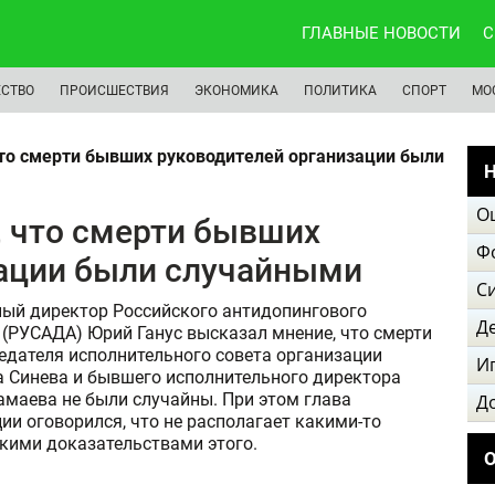
ГЛАВНЫЕ НОВОСТИ
С
СТВО
ПРОИСШЕСТВИЯ
ЭКОНОМИКА
ПОЛИТИКА
СПОРТ
МО
что смерти бывших руководителей организации были
Н
О
, что смерти бывших
Ф
зации были случайными
С
ный директор Российского антидопингового
Д
 (РУСАДА) Юрий Ганус высказал мнение, что смерти
едателя исполнительного совета организации
И
 Синева и бывшего исполнительного директора
маева не были случайны. При этом глава
Д
ии оговорился, что не располагает какими-то
кими доказательствами этого.