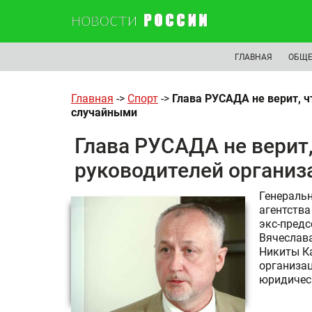
ГЛАВНАЯ
ОБЩЕ
Главная
->
Спорт
->
Глава РУСАДА не верит, 
случайными
Глава РУСАДА не верит
руководителей органи
Генераль
агентства
экс-предс
Вячеслава
Никиты Ка
организац
юридичес