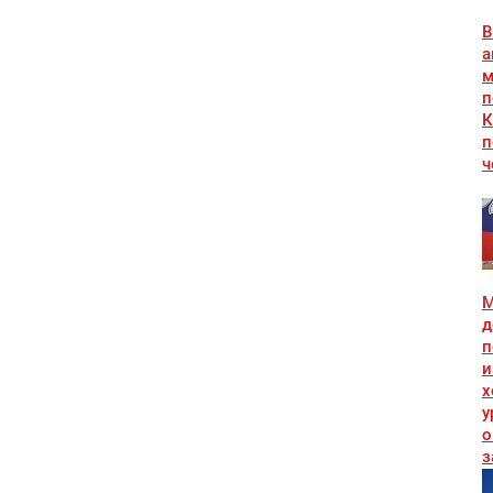
В
а
м
п
К
п
ч
М
д
п
и
х
у
о
з
и