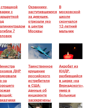
 страшной
Охраннику,
В
варии с
заступившемуся
московской
аршруткой
за девушек,
школе
од
отрезали ухо
скончался
алининградом
в центре
12-летний
огибли 7
Москвы
мальчик
еловек
инистра
Таинственное
Акробат из
оходов ДНР
крушение
КНДР,
одорвали
российского
разбившийся
з-за
истребителя
в цирке «на
орошего
в США:
Вернадского»,
рожая
данные об
умер в
вощей:
инциденте
больнице
аказчики
засекречены
звестны