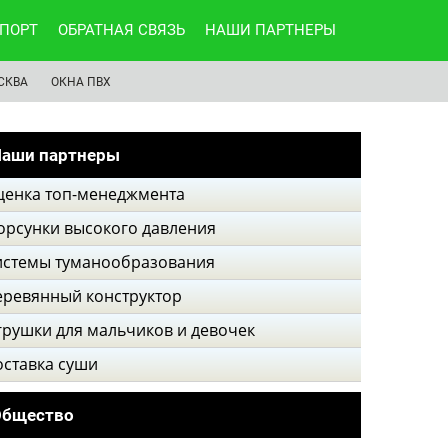
ПОРТ
ОБРАТНАЯ СВЯЗЬ
НАШИ ПАРТНЕРЫ
СКВА
ОКНА ПВХ
аши партнеры
ценка топ-менеджмента
орсунки высокого давления
истемы туманообразования
еревянный конструктор
грушки для мальчиков и девочек
оставка суши
Общество