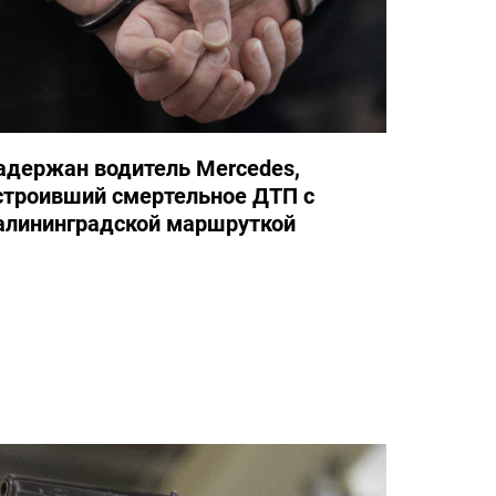
адержан водитель Mercedes,
строивший смертельное ДТП с
алининградской маршруткой