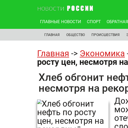
ГЛАВНЫЕ НОВОСТИ
СПОРТ
ОБРАТНАЯ
ГЛАВНАЯ
ОБЩЕСТВО
ПРОИСШЕСТВИЯ
Главная
->
Экономика
росту цен, несмотря н
Хлеб обгонит нефт
несмотря на рек
Дож
мож
оте
сло