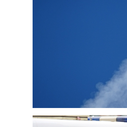
СМИ: над Ростовом-на-Дону едва 