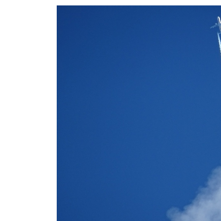
СМИ: над Ростовом-на-Дону едва 