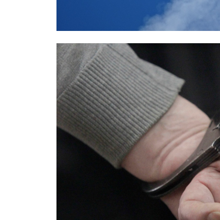
СМИ: над Ростовом-на-Дону едва 