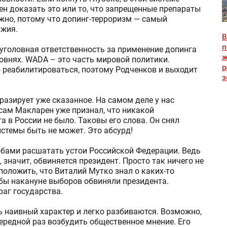
ен доказать это или то, что запрещенные препараты
ожно, потому что допинг-терроризм — самый
ужия.
В
п
 уголовная ответственность за применение допинга
ж
ровнях. WADA – это часть мировой политики.
р
 реабилитироваться, поэтому Родченков и выходит
з
разирует уже сказанное. На самом деле у нас
сам Макларен уже признал, что никакой
 в России не было. Таковы его слова. Он снял
истемы быть не может. Это абсурд!
бами расшатать устои Российской Федерации. Ведь
значит, обвиняется президент. Просто так ничего не
положить, что Виталий Мутко знал о каких-то
обы накануне выборов обвиняли президента.
раг государства.
ь наивный характер и легко разбиваются. Возможно,
чередной раз возбудить общественное мнение. Его