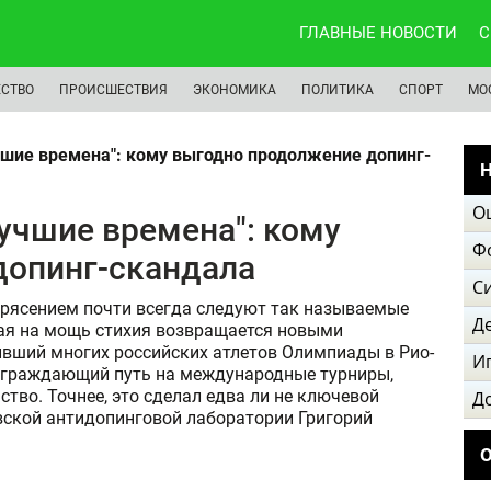
ГЛАВНЫЕ НОВОСТИ
С
СТВО
ПРОИСШЕСТВИЯ
ЭКОНОМИКА
ПОЛИТИКА
СПОРТ
МО
шие времена": кому выгодно продолжение допинг-
Н
О
учшие времена": кому
Ф
допинг-скандала
С
трясением почти всегда следуют так называемые
Д
ая на мощь стихия возвращается новыми
ивший многих российских атлетов Олимпиады в Рио-
И
реграждающий путь на международные турниры,
во. Точнее, это сделал едва ли не ключевой
Д
вской антидопинговой лаборатории Григорий