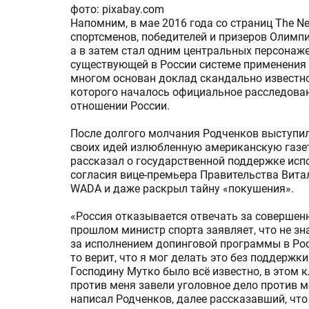
фото: pixabay.com
Напомним, в мае 2016 года со страниц The N
спортсменов, победителей и призеров Олимпи
а в затем стал одним центральных персона
существующей в России системе применения 
многом основан доклад скандально известно
которого началось официальное расследован
отношении России.
После долгого молчания Родченков выступил
своих идей излюбленную американскую газет
рассказал о государственной поддержке исп
согласия вице-премьера Правительства Витал
WADA и даже раскрыл тайну «покушения».
«Россия отказывается отвечать за совершен
прошлом министр спорта заявляет, что не зна
за исполнением допинговой программы в Рос
то верит, что я мог делать это без поддержки
Господину Мутко было всё известно, в этом 
против меня завели уголовное дело против ме
написал Родченков, далее рассказавший, что