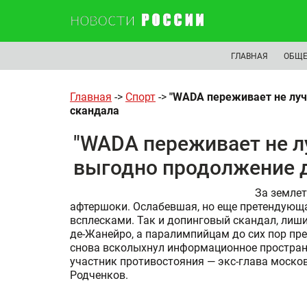
ГЛАВНАЯ
ОБЩЕ
Главная
->
Спорт
->
"WADA переживает не луч
скандала
"WADA переживает не л
выгодно продолжение 
За земле
афтершоки. Ослабевшая, но еще претендующ
всплесками. Так и допинговый скандал, лиш
де-Жанейро, а паралимпийцам до сих пор п
снова всколыхнул информационное пространст
участник противостояния — экс-глава моско
Родченков.