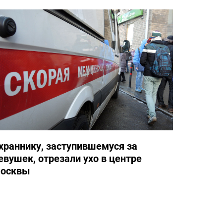
храннику, заступившемуся за
евушек, отрезали ухо в центре
осквы