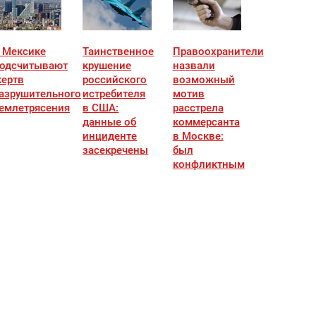
 Мексике
Таинственное
Правоохранители
одсчитывают
крушение
назвали
ертв
российского
возможный
азрушительного
истребителя
мотив
емлетрясения
в США:
расстрела
данные об
коммерсанта
инциденте
в Москве:
засекречены
был
конфликтным