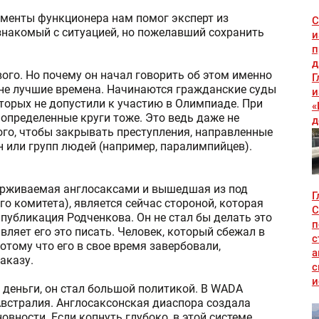
ументы функционера нам помог эксперт из
С
накомый с ситуацией, но пожелавший сохранить
и
п
д
вого. Но почему он начал говорить об этом именно
Г
не лучшие времена. Начинаются гражданские суды
и
торых не допустили к участию в Олимпиаде. При
«
и определенные круги тоже. Это ведь даже не
д
ого, чтобы закрывать преступления, направленные
 или групп людей (например, паралимпийцев).
ерживаемая англосаксами и вышедшая из под
Г
 комитета), является сейчас стороной, которая
С
публикация Родченкова. Он не стал бы делать это
п
авляет его это писать. Человек, который сбежал в
с
потому что его в свое время завербовали,
а
аказу.
с
и
е деньги, он стал большой политикой. В WADA
встралия. Англосаксонская диаспора создала
вности. Если копнуть глубоко, в этой системе