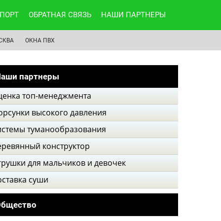
ПОРТ
ОБРАТНАЯ СВЯЗЬ
НАШИ ПАРТНЕРЫ
СКВА
ОКНА ПВХ
аши партнеры
ценка топ-менеджмента
орсунки высокого давления
истемы туманообразования
еревянный конструктор
грушки для мальчиков и девочек
оставка суши
Общество