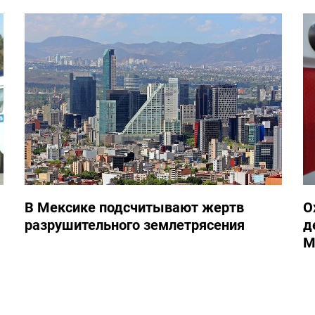
В Мексике подсчитывают жертв
О
разрушительного землетрясения
д
М