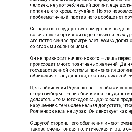
человек, не употреблявший допинг, еще долж
попали в его кровь случайно. Но это невозм
проблематичный, против него вообще нет ор
Сегодня на государственном уровне введена
во системе спортивной подготовки на всех у
Агентство сейчас проигрывает. WADA должно
со старыми обвинениями.
Он не привносит ничего нового — лишь переф
происходит много позитивных явлений. Да и 
государственной системы применения допинга
обвинения с государства, поэтому никакой с
Цель обвинений Родченкова — любыми спосо
скоро выборы… Если обвиняется государство, 
делается. Это многоходовка. Даже если пред
нарушениях, тем более нельзя допустить, чт
Родченков ведь не дурак. Он действует как в
С другой стороны, его обвинения имеют очен
такова очень тонкая политическая игра: в о