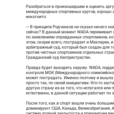
Разобраться в произошедшем и оценить арг
международных спортивных кругов, хорошо з
инкогнито:
— В принципе Родченков не сказал ничего но
сейчас? В данный момент WADA переживает 
по заявлениям оправданных спортсменов, ко
этом, скорее всего, пострадает и Макларен, 
арбитражный суд, который был создан для т
против честных спортсменов отдельных стран
Гражданский суд беспристрастен.
Правда будет выходить наружу. WADA, подд
контроля МОК (Международного олимпийского
может пострадать. Именно поэтому и вышла 
просто так, по своей инициативе. Кто-то заст
другую страну из-за того, что испугался или 
естественно, в данной ситуации работает по з
После того, как в спорт вошли очень больши
доминируют США, Канада, Великобритания, А
систему полной закрытости и презумпции вино