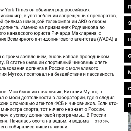
ew York Times он обвинил ряд российских
йских игр, в употреблении запрещенных препаратов,
жей фильма немецкой телекомпании ARD о якобы
допинга. Именно на признаниях Родченкова во
го канадского юриста Ричарда Макларена, с
ие Всемирного антидопингового агентства (WADA) в
П
С
 с гроим заявлением, вновь избрав проводником
у. В статье бывший спортивный чиновник опять
ользования допинга в России с молчаливого
ия Мутко, посетовал на бездействие и пассивность
С
ное. Мой бывший начальник, Виталий Мутко, в
л о моей деятельности в лаборатории, где я следил
сии с помощью агентов ФСБ и чиновников. Если кто-
П
 министра спорта, тот ничего не знает о России.
ключ к успеху допинговой программы... В России
ня. Началась охота на ведьм, и ведьма — это я», —
 его собирались лишить жизни.