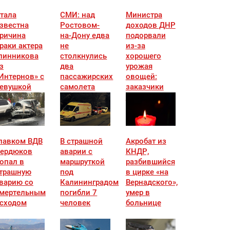
тала
СМИ: над
Министра
звестна
Ростовом-
доходов ДНР
ричина
на-Дону едва
подорвали
раки актера
не
из-за
линникова
столкнулись
хорошего
з
два
урожая
Интернов» с
пассажирских
овощей:
евушкой
самолета
заказчики
известны
лавком ВДВ
В страшной
Акробат из
ердюков
аварии с
КНДР,
опал в
маршруткой
разбившийся
трашную
под
в цирке «на
варию со
Калининградом
Вернадского»,
мертельным
погибли 7
умер в
сходом
человек
больнице