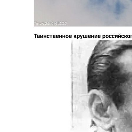
Таинственное крушение российско
инциденте засекречены