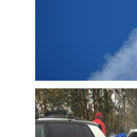
СМИ: над Ростовом-на-Дону едва 