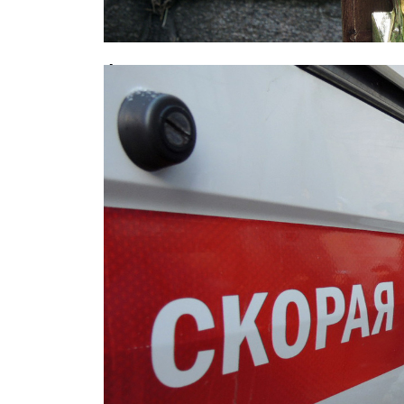
Фатальное совпадение: москвич у
дочери