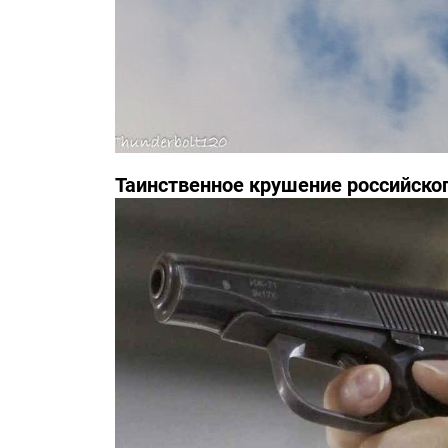
Таинственное крушение российско
инциденте засекречены