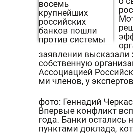
о с
рос
Мот
ре
эф
орг
заявлении высказали 
собственную организац
Ассоциацией Российск
ми членов, у экспертов
фото: Геннадий Черка
Впервые конфликт всп
года. Банки остались
пунктами доклада, ко