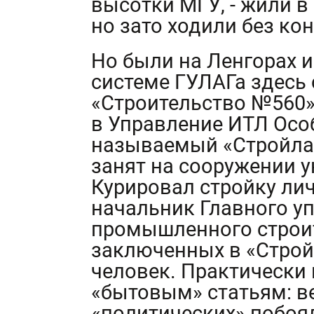
высотки МГУ, - жили в
но зато ходили без ко
Но были на Ленгорах и
системе ГУЛАГа здесь
«Строительство №560»
в Управление ИТЛ Особ
называемый «Стройлаг
занят на сооружении 
Курировал стройку ли
начальник Главного у
промышленного строит
заключенных в «Строй
человек. Практически 
«бытовым» статьям: в
«политических» побоя