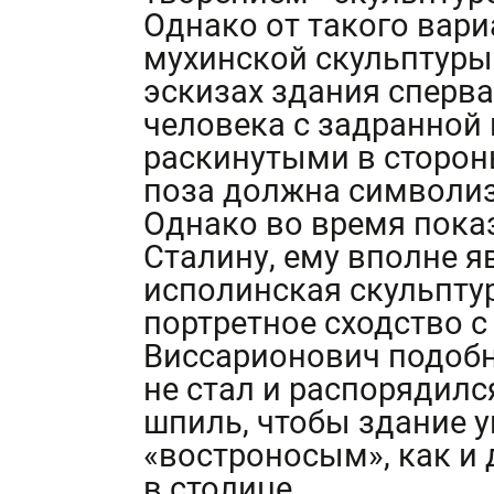
Однако от такого вари
мухинской скульптуры
эскизах здания сперва
человека с задранной 
раскинутыми в сторон
поза должна символиз
Однако во время пока
Сталину, ему вполне я
исполинская скульпту
портретное сходство
Виссарионович подоб
не стал и распорядилс
шпиль, чтобы здание 
«востроносым», как и 
в столице.