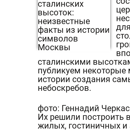
сос
це
нес
для
сто
гр
впо
сталинскими высоткам
публикуем некоторые 
истории создания сам
небоскребов.
фото: Геннадий Черка
Их решили построить 
жилых, гостиничных и