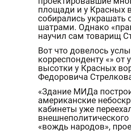
проектировавшие мно
площади и у Красных в
собирались украшать 
шатрами. Однако «пра
научил сам товарищ С
Вот что довелось услы
корреспонденту «» от 
высотки у Красных во
Федоровича Стрелкова
«Здание МИДа постро
американские небоскр
кабинеты уже переехал
внешнеполитического
«вождь народов», про