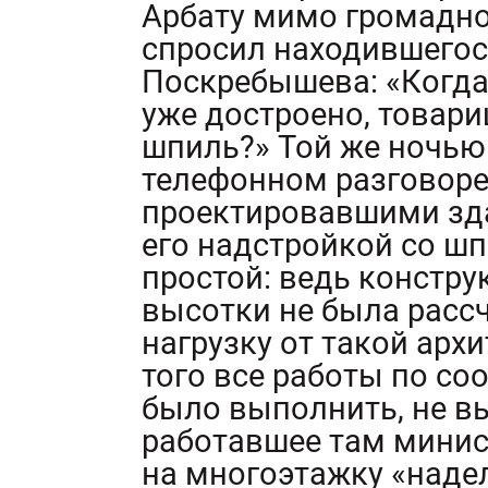
Арбату мимо громадно
спросил находившегос
Поскребышева: «Когда
уже достроено, товари
шпиль?» Той же ночью
телефонном разговоре
проектировавшими зда
его надстройкой со шп
простой: ведь констру
высотки не была расс
нагрузку от такой арх
того все работы по с
было выполнить, не в
работавшее там минис
на многоэтажку «наде