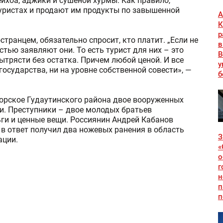
йхоа, аджики и сушеной хурмы. Как правило,
уристах и продают им продукты по завышенной
А
К
р
транцем, обязательно спросит, кто платит. „Если не
в
остью заявляют они. То есть турист для них – это
В
ытрясти без остатка. Причем любой ценой. И все
у
государства, ни на уровне собственной совести», —
б
орское Гудаутинского района двое вооруженных
ми. Преступники – двое молодых братьев
ги и ценные вещи. Россиянин Андрей Кабанов
в ответ получил два ножевых ранения в область
З
ации.
«
о
г
н
п
п