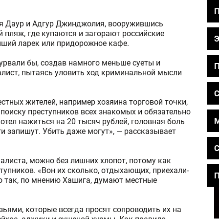
ья Даур и Адгур Джинджолия, вооружившись
 пляж, где купаются и загорают российские
айший ларек или придорожное кафе.
урвали бы, создав намного меньше суеты и
П
алист, пытаясь уловить ход криминальной мысли
С
естных жителей, например хозяина торговой точки,
 поиску преступников всех знакомых и обязательно
отел нажиться на 20 тысяч рублей, головная боль
и запишут. Убить даже могут», — рассказывает
С
алиста, можно без лишних хлопот, потому как
тупников. «Вон их сколько, отдыхающих, приехали-
П
но так, по мнению Хашига, думают местные
зьями, которые всегда просят сопроводить их на