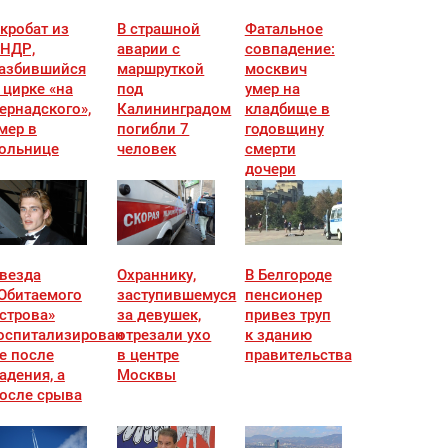
кробат из
В страшной
Фатальное
НДР,
аварии с
совпадение:
азбившийся
маршруткой
москвич
 цирке «на
под
умер на
ернадского»,
Калининградом
кладбище в
мер в
погибли 7
годовщину
ольнице
человек
смерти
дочери
везда
Охраннику,
В Белгороде
Обитаемого
заступившемуся
пенсионер
строва»
за девушек,
привез труп
оспитализирован
отрезали ухо
к зданию
е после
в центре
правительства
адения, а
Москвы
осле срыва