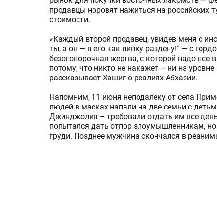
рынок для покупки восточных лакомств — фе
продавцы норовят нажиться на российских т
стоимости.
«Каждый второй продавец, увидев меня с инос
ты, а он — я его как липку раздену!“ — с горд
безоговорочная жертва, с которой надо все в
потому, что никто не накажет – ни на уровне 
рассказывает Хашиг о реалиях Абхазии.
Напомним, 11 июня неподалеку от села Прим
людей в масках напали на две семьи с деть
Джинджолия – требовали отдать им все день
попытался дать отпор злоумышленникам, но 
груди. Позднее мужчина скончался в реаним