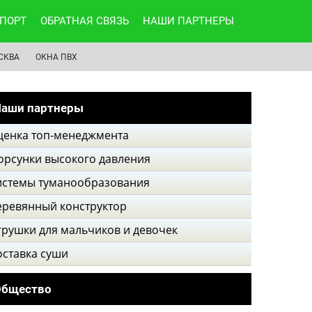
ПОРТ
ОБРАТНАЯ СВЯЗЬ
НАШИ ПАРТНЕРЫ
СКВА
ОКНА ПВХ
аши партнеры
ценка топ-менеджмента
орсунки высокого давления
истемы туманообразования
еревянный конструктор
грушки для мальчиков и девочек
оставка суши
Общество