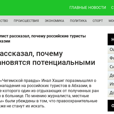
ГЛАВНЫЕ НОВОСТИ
С
СТВО
ПРОИСШЕСТВИЯ
ЭКОНОМИКА
ПОЛИТИКА
СПОРТ
МО
ист рассказал, почему российские туристы
Н
хазии
О
ассказал, почему
Ф
тановятся потенциальными
С
Д
 «Чегемской правды» Инал Хашиг поразмышлял о
И
нападения на российских туристов в Абхазии, в
е которого один из отдыхающих от полученных ран
Д
 в больнице. По мнению журналиста, местные
ы» были убеждены в том, что правоохранительные
же не станут их искать.