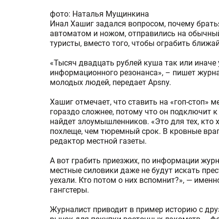
фото: Наталья Мущинкина
Инал Хашиг задался вопросом, почему брат
автоматом и ножом, отправились на обычный
туристы, вместо того, чтобы ограбить ближ
«Тысяч двадцать рублей куша так или иначе 
информационного резонанса», – пишет журн
молодых людей, передает Apsny.
Хашиг отмечает, что ставить на «гоп-стоп» м
гораздо сложнее, потому что он подключит к
найдет злоумышленников. «Это для тех, кто х
похлеще, чем тюремный срок. В кровные враг
редактор местной газеты.
А вот грабить приезжих, по информации журн
местные силовики даже не будут искать прес
уехали. Кто потом о них вспомнит?», — имен
гангстеры.
Журналист приводит в пример историю с дру