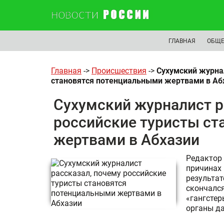
ГЛАВНАЯ
ОБЩЕ
Главная
->
Происшествия
->
Сухумский журнал
становятся потенциальными жертвами в Аб
Сухумский журналист р
российские туристы с
жертвами в Абхазии
Редактор
причинах 
результат
скончался
«гангстер
органы да