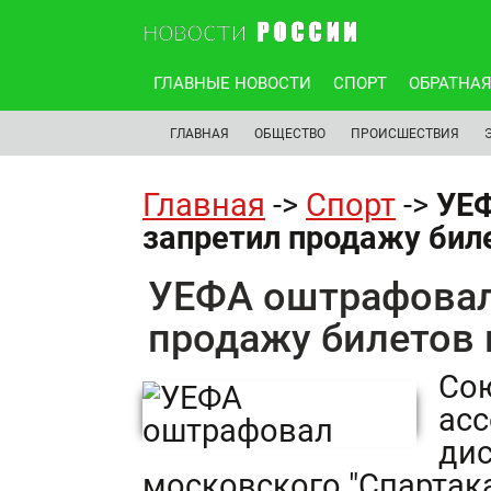
ГЛАВНЫЕ НОВОСТИ
СПОРТ
ОБРАТНАЯ
ГЛАВНАЯ
ОБЩЕСТВО
ПРОИСШЕСТВИЯ
Главная
->
Спорт
->
УЕФ
запретил продажу бил
УЕФА оштрафовал 
продажу билетов 
Со
асс
дис
московского "Спартака