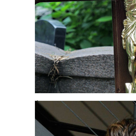
Фатальное совпадение: москвич у
дочери