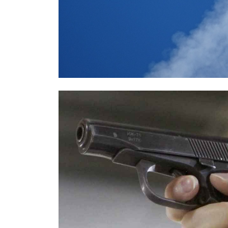
СМИ: над Ростовом-на-Дону едва 