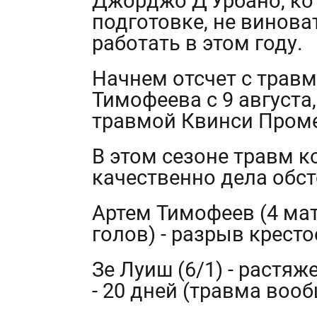
Джорджо Д'Урбано, ко
подготовке, не винова
работать в этом году.
Начнем отсчет с трав
Тимофеева с 9 августа
травмой Квинси Проме
В этом сезоне травм к
качественно дела обст
Артем Тимофеев (4 мат
голов) - разрыв кресто
Зе Луиш (6/1) - раст
- 20 дней (травма вооб