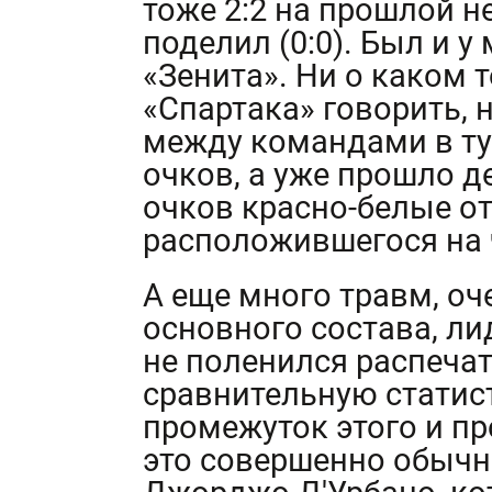
тоже 2:2 на прошлой н
поделил (0:0). Был и у
«Зенита». Ни о каком
«Спартака» говорить, н
между командами в ту
очков, а уже прошло де
очков красно-белые о
расположившегося на 
А еще много травм, оч
основного состава, ли
не поленился распеча
сравнительную статист
промежуток этого и п
это совершенно обычн