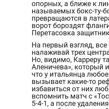
опорных, а ближе к ли
называемых бокс-ту-б
превращаются в латера
ворот бороздят фланги
Перетасовка защитник
На первый взгляд, все
налаживай трех центра
Но, видимо, Карреру т
Аленичева», который и
что у итальянца любо
вызывает какие-то реф
избавиться от них лю
вспомнить матч с «Тос
5-4-1, а после удалени