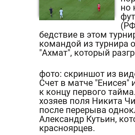
но 
фут
(Р
бедствие в этом турн
командой из турнира 
"Ахмат", который разг
фото: скриншот из вид
Счет в матче "Енисея"
к концу первого тайма
хозяев поля Никита Чи
после перерыва одно
Александр Кутьин, ко
красноярцев.