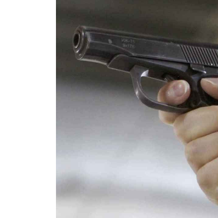
Акробат из КНДР, разбившийся в ц