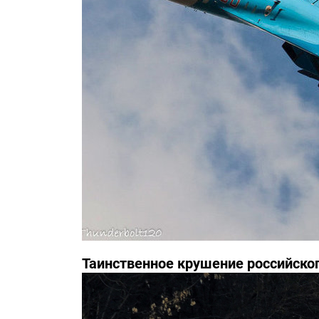
Таинственное крушение российско
инциденте засекречены