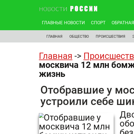
ГЛАВНЫЕ НОВОСТИ
СПОРТ
ОБРАТНАЯ
ГЛАВНАЯ
ОБЩЕСТВО
ПРОИСШЕСТВИЯ
Главная
->
Происшест
москвича 12 млн бомж
жизнь
Отобравшие у мо
устроили себе ш
Дво
обо
без