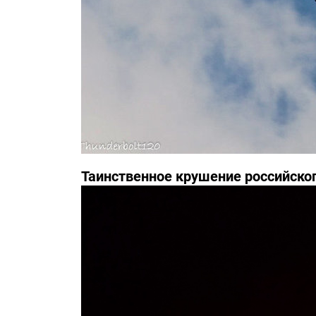
Таинственное крушение российско
инциденте засекречены