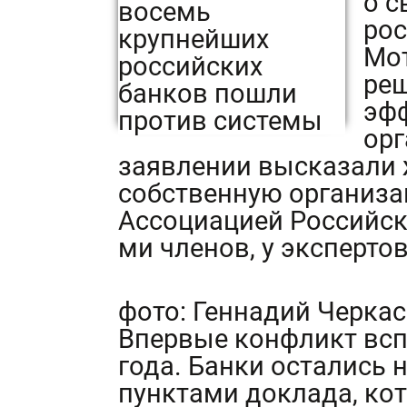
о с
рос
Мот
ре
эф
орг
заявлении высказали 
собственную организац
Ассоциацией Российск
ми членов, у экспертов
фото: Геннадий Черка
Впервые конфликт всп
года. Банки остались
пунктами доклада, ко