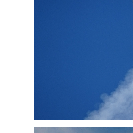
СМИ: над Ростовом-на-Дону едва 