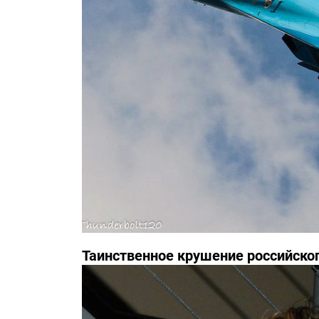
Таинственное крушение российско
инциденте засекречены