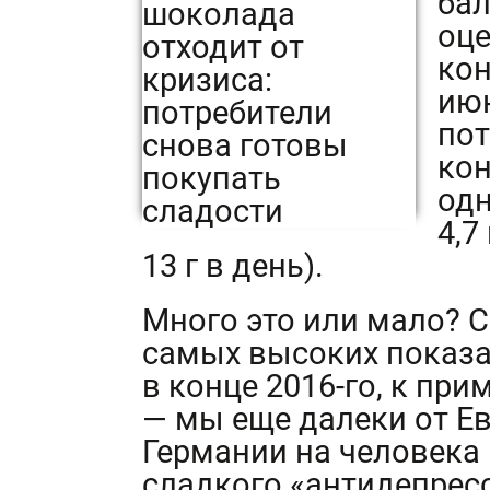
бал
оце
кон
июн
по
кон
одн
4,7
13 г в день).
Много это или мало? С
самых высоких показат
в конце 2016-го, к прим
— мы еще далеки от Е
Германии на человека 
сладкого «антидепрес