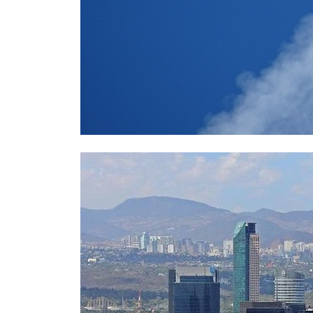
СМИ: над Ростовом-на-Дону едва 