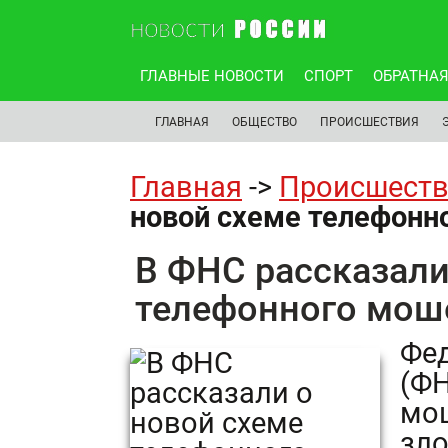
ГЛАВНЫЕ НОВОСТИ
СПОРТ
ОБРАТНАЯ
ГЛАВНАЯ
ОБЩЕСТВО
ПРОИСШЕСТВИЯ
Главная
->
Происшест
новой схеме телефонн
В ФНС рассказали
телефонного мош
Фед
(ФН
мо
зл