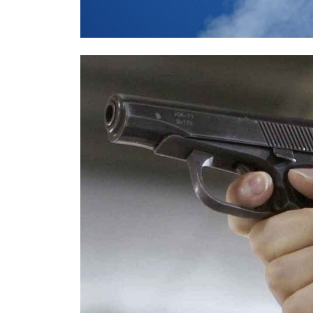
СМИ: над Ростовом-на-Дону едва 