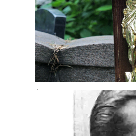
Фатальное совпадение: москвич у
дочери