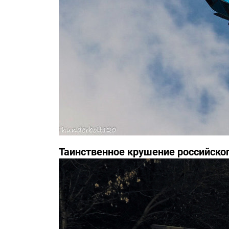
Таинственное крушение российско
инциденте засекречены