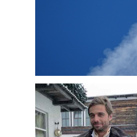
СМИ: над Ростовом-на-Дону едва 