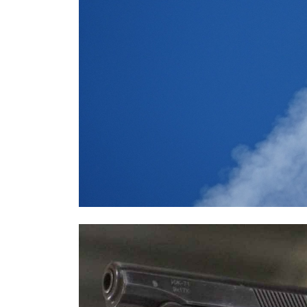
СМИ: над Ростовом-на-Дону едва 