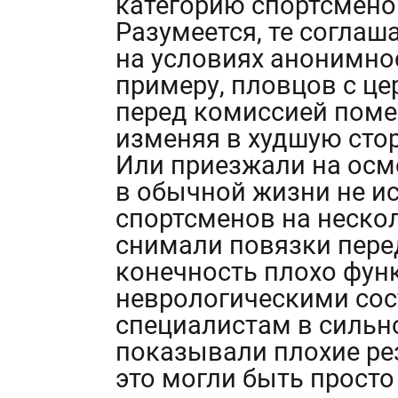
категорию спортсменов
Разумеется, те соглаш
на условиях анонимнос
примеру, пловцов с ц
перед комиссией поме
изменяя в худшую сто
Или приезжали на осм
в обычной жизни не ис
спортсменов на неско
снимали повязки перед
конечность плохо фун
неврологическими сос
специалистам в сильн
показывали плохие рез
это могли быть прост