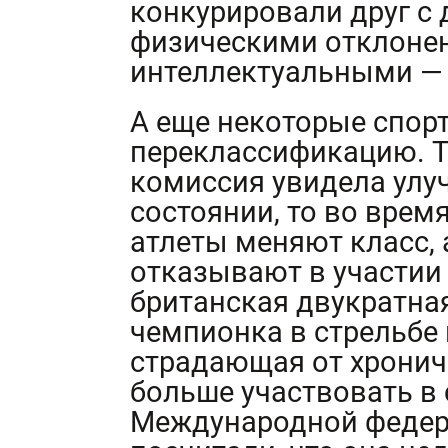
конкурировали друг с 
физическими отклонен
интеллектуальными — 
А еще некоторые спор
переклассификацию. Т
комиссия увидела улуч
состоянии, то во вре
атлеты меняют класс, 
отказывают в участии 
британская двукратна
чемпионка в стрельбе 
страдающая от хрониче
больше участвовать в 
Международной федера