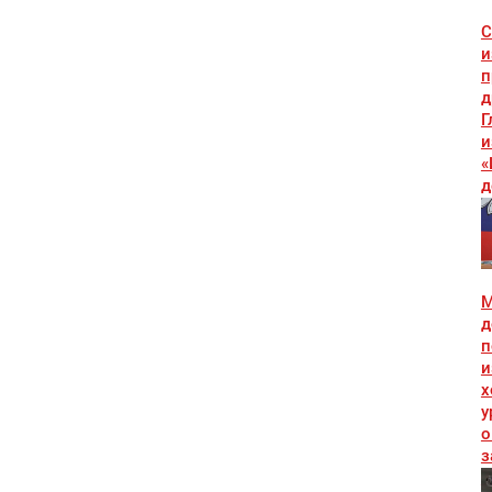
С
и
п
д
Г
и
«
д
М
д
п
и
х
у
о
з
и