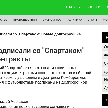
ГЛАВНЫЕ НОВОСТИ
С
СТВО
ПРОИСШЕСТВИЯ
ЭКОНОМИКА
ПОЛИТИКА
СПОРТ
МО
писали со "Спартаком" новые долгосрочные
Н
О
одписали со "Спартаком"
Ф
онтракты
С
й "Спартак" объявил о подписании новых
Д
в с двумя игроками основного состава и сборной
Денисом Глушаковым и Дмитрием Комбаровым.
И
ия с футболистами подписаны на долгосрочной
Д
надий Черкасов
 заключил новые трудовые соглашения с