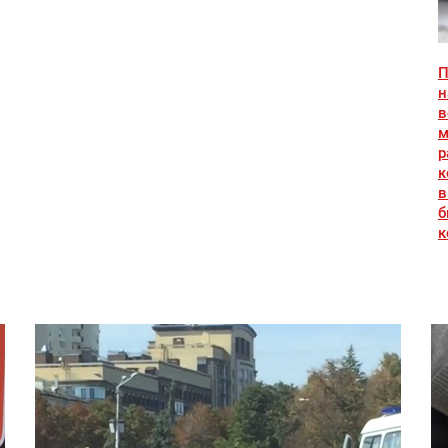
П
н
в
м
р
к
в
б
к