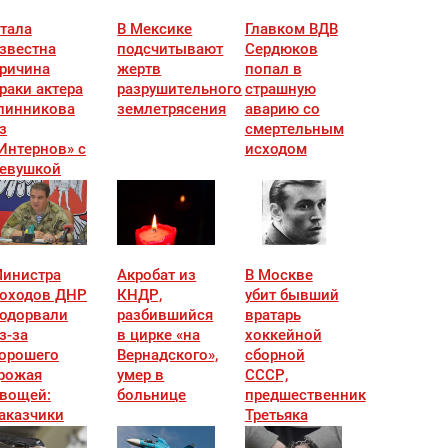
тала
В Мексике
Главком ВДВ
звестна
подсчитывают
Сердюков
ричина
жертв
попал в
раки актера
разрушительного
страшную
линникова
землетрясения
аварию со
з
смертельным
Интернов» с
исходом
евушкой
инистра
Акробат из
В Москве
оходов ДНР
КНДР,
убит бывший
одорвали
разбившийся
вратарь
з-за
в цирке «на
хоккейной
орошего
Вернадского»,
сборной
рожая
умер в
СССР,
вощей:
больнице
предшественник
аказчики
Третьяка
звестны