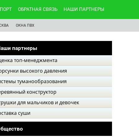
ПОРТ
ОБРАТНАЯ СВЯЗЬ
НАШИ ПАРТНЕРЫ
СКВА
ОКНА ПВХ
аши партнеры
ценка топ-менеджмента
орсунки высокого давления
истемы туманообразования
еревянный конструктор
грушки для мальчиков и девочек
оставка суши
Общество