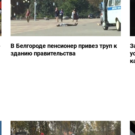
-
В Белгороде пенсионер привез труп к
З
зданию правительства
у
к