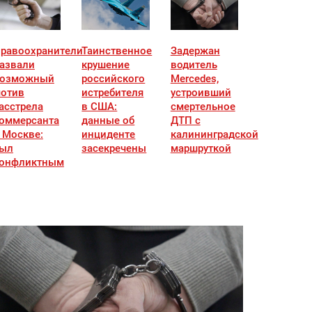
равоохранители
Таинственное
Задержан
азвали
крушение
водитель
озможный
российского
Mercedes,
отив
истребителя
устроивший
асстрела
в США:
смертельное
оммерсанта
данные об
ДТП с
 Москве:
инциденте
калининградской
ыл
засекречены
маршруткой
онфликтным