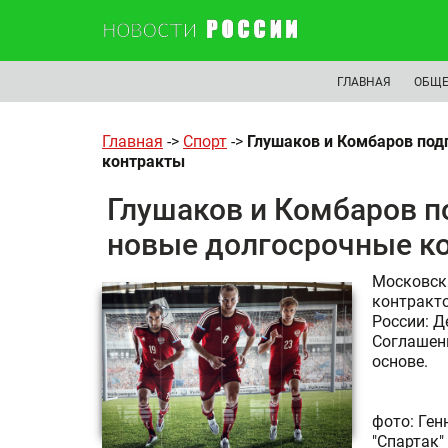
ГЛАВНАЯ
ОБЩЕ
Главная
->
Спорт
->
Глушаков и Комбаров под
контракты
Глушаков и Комбаров п
новые долгосрочные к
Московски
контракто
России: 
Соглашен
основе.
фото: Ген
"Спартак"