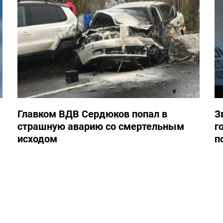
Главком ВДВ Сердюков попал в
З
страшную аварию со смертельным
г
исходом
п