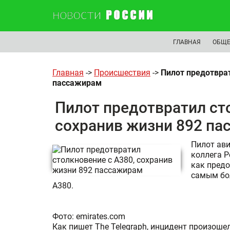
ГЛАВНАЯ
ОБЩЕ
Главная
->
Происшествия
->
Пилот предотврат
пассажирам
Пилот предотвратил ст
сохранив жизни 892 п
Пилот ави
коллега Р
как предо
самым бо
A380.
Фото: emirates.com
Как пишет The Telegraph, инцидент произоше