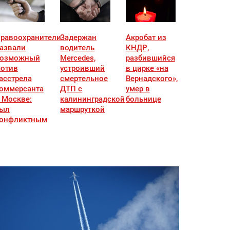
равоохранители
Задержан
Акробат из
азвали
водитель
КНДР,
озможный
Mercedes,
разбившийся
отив
устроивший
в цирке «на
асстрела
смертельное
Вернадского»,
оммерсанта
ДТП с
умер в
 Москве:
калининградской
больнице
ыл
маршруткой
онфликтным