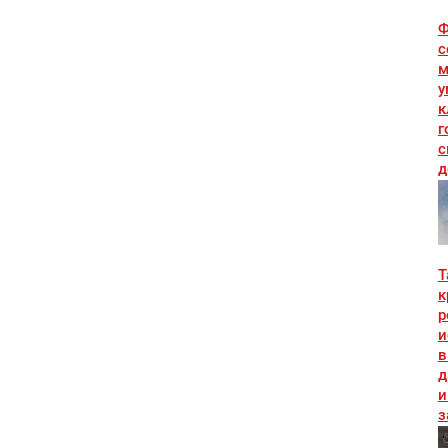
Ф
с
м
у
к
г
с
д
Т
к
р
и
в
д
и
з