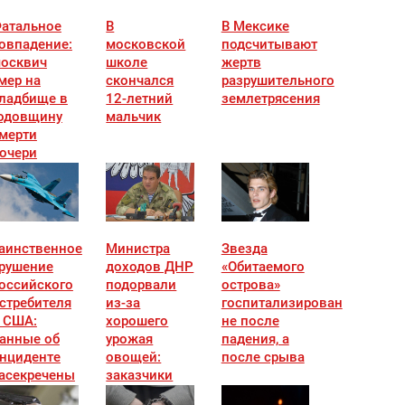
атальное
В
В Мексике
овпадение:
московской
подсчитывают
осквич
школе
жертв
мер на
скончался
разрушительного
ладбище в
12-летний
землетрясения
одовщину
мальчик
мерти
очери
аинственное
Министра
Звезда
рушение
доходов ДНР
«Обитаемого
оссийского
подорвали
острова»
стребителя
из-за
госпитализирован
 США:
хорошего
не после
анные об
урожая
падения, а
нциденте
овощей:
после срыва
асекречены
заказчики
известны