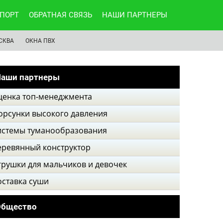
ПОРТ
ОБРАТНАЯ СВЯЗЬ
НАШИ ПАРТНЕРЫ
СКВА
ОКНА ПВХ
аши партнеры
ценка топ-менеджмента
орсунки высокого давления
истемы туманообразования
еревянный конструктор
грушки для мальчиков и девочек
оставка суши
Общество