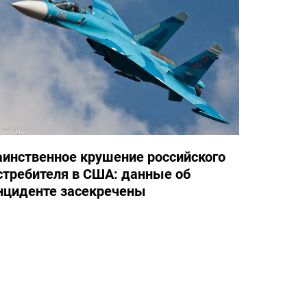
аинственное крушение российского
стребителя в США: данные об
нциденте засекречены