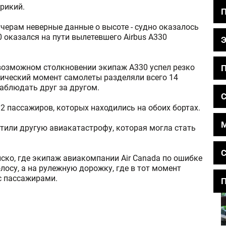
рикий.
черам неверные данные о высоте - судно оказалось
0 оказался на пути вылетевшего Airbus A330
возможном столкновении экипаж A330 успел резко
П
итический момент самолеты разделяли всего 14
аблюдать друг за другом.
С
2 пассажиров, которых находились на обоих бортах.
тили другую авиакатастрофу, которая могла стать
С
ско, где экипаж авиакомпании Air Canada по ошибке
лосу, а на рулежную дорожку, где в тот момент
с пассажирами.
П