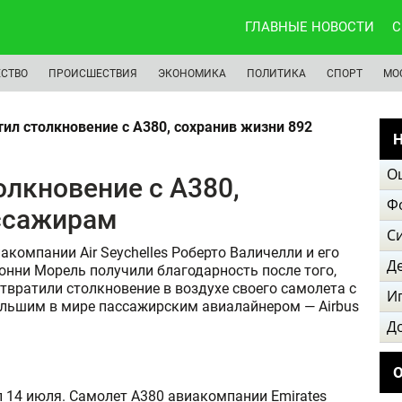
ГЛАВНЫЕ НОВОСТИ
С
СТВО
ПРОИСШЕСТВИЯ
ЭКОНОМИКА
ПОЛИТИКА
СПОРТ
МО
ил столкновение с A380, сохранив жизни 892
Н
О
олкновение с A380,
Ф
ассажирам
С
акомпании Air Seychelles Роберто Валичелли и его
Д
онни Морель получили благодарность после того,
твратили столкновение в воздухе своего самолета с
И
льшим в мире пассажирским авиалайнером — Airbus
Д
л 14 июля. Самолет A380 авиакомпании Emirates