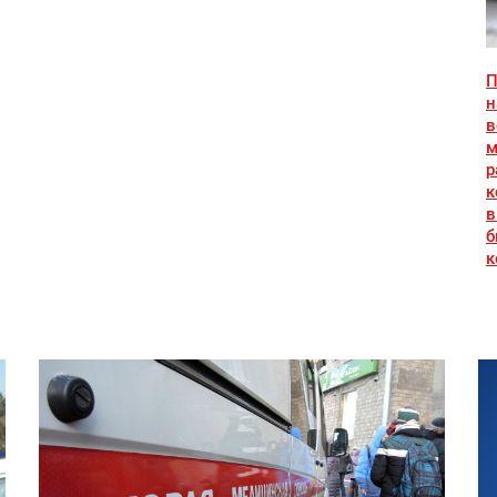
П
н
в
м
р
к
в
б
к