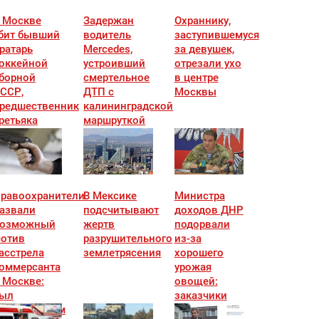
 Москве
Задержан
Охраннику,
бит бывший
водитель
заступившемуся
ратарь
Mercedes,
за девушек,
оккейной
устроивший
отрезали ухо
борной
смертельное
в центре
ССР,
ДТП с
Москвы
редшественник
калининградской
ретьяка
маршруткой
равоохранители
В Мексике
Министра
азвали
подсчитывают
доходов ДНР
озможный
жертв
подорвали
отив
разрушительного
из-за
асстрела
землетрясения
хорошего
оммерсанта
урожая
 Москве:
овощей:
ыл
заказчики
онфликтным
известны