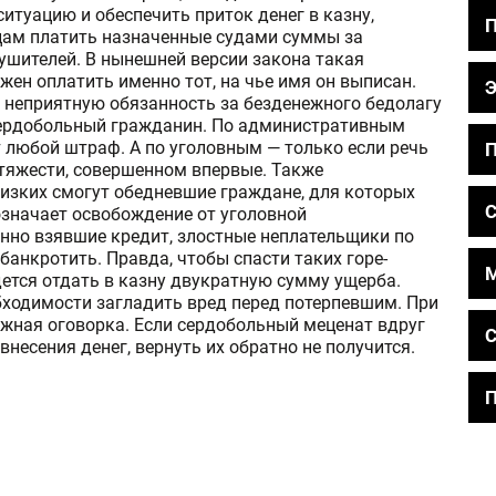
ситуацию и обеспечить приток денег в казну,
цам платить назначенные судами суммы за
шителей. В нынешней версии закона такая
ен оплатить именно тот, на чье имя он выписан.
ь неприятную обязанность за безденежного бедолагу
 сердобольный гражданин. По административным
 любой штраф. А по уголовным — только если речь
П
 тяжести, совершенном впервые. Также
изких смогут обедневшие граждане, для которых
С
означает освобождение от уголовной
онно взявшие кредит, злостные неплательщики по
банкротить. Правда, чтобы спасти таких горе-
ется отдать в казну двукратную сумму ущерба.
бходимости загладить вред перед потерпевшим. При
ажная оговорка. Если сердобольный меценат вдруг
С
несения денег, вернуть их обратно не получится.
П