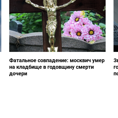
Фатальное совпадение: москвич умер
З
на кладбище в годовщину смерти
г
дочери
п