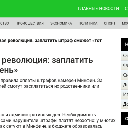
ГЛАВНЫЕ НОВОСТИ
С
СТВО
ПРОИСШЕСТВИЯ
ЭКОНОМИКА
ПОЛИТИКА
СПОРТ
МО
вая революция: заплатить штраф сможет «тот
Н
О
 революция: заплатить
Ф
ень»
С
 правила оплаты штрафов намерен Минфин. За
Д
ей смогут расплатиться их родственники или
И
Д
так и административных дел. Необходимость
 сами нарушители штрафы платят неохотно: у многих
 как сетуют в Минфине, в бюджете образовалась