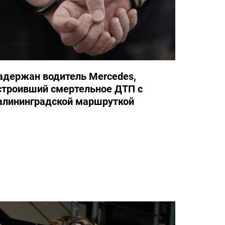
адержан водитель Mercedes,
строивший смертельное ДТП с
алининградской маршруткой