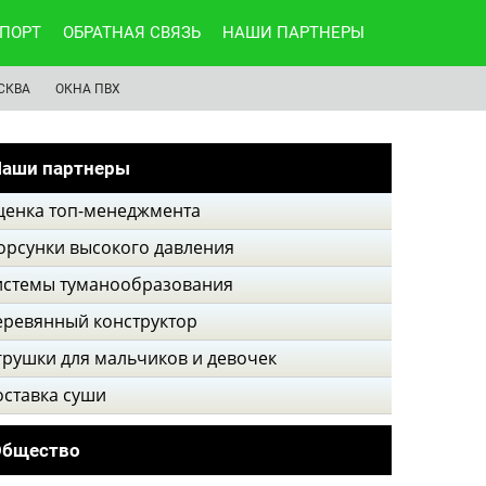
ПОРТ
ОБРАТНАЯ СВЯЗЬ
НАШИ ПАРТНЕРЫ
СКВА
ОКНА ПВХ
аши партнеры
ценка топ-менеджмента
орсунки высокого давления
истемы туманообразования
еревянный конструктор
грушки для мальчиков и девочек
оставка суши
Общество