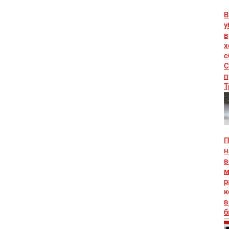
В
у
в
х
с
С
п
Т
П
н
в
м
р
к
в
б
к