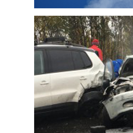
СМИ: над Ростовом-на-Дону едва 