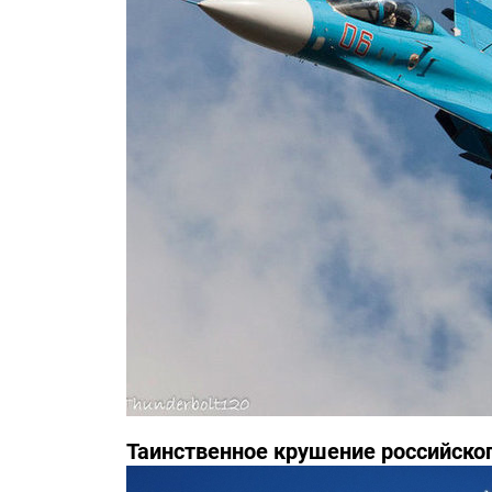
Таинственное крушение российско
инциденте засекречены