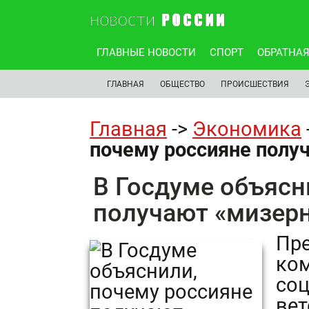
ГЛАВНЫЕ НОВОСТИ
СПОРТ
ОБРАТНАЯ
ГЛАВНАЯ
ОБЩЕСТВО
ПРОИСШЕСТВИЯ
Главная
->
Экономика
почему россияне полу
В Госдуме объясн
получают «мизер
Пр
ком
соц
вет