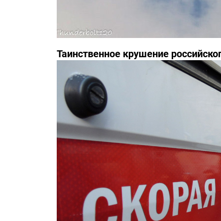
Таинственное крушение российско
инциденте засекречены