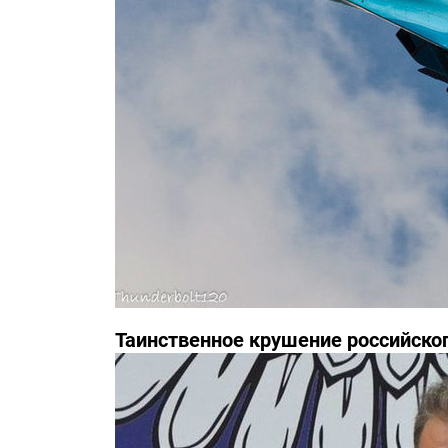
Таинственное крушение российско
инциденте засекречены