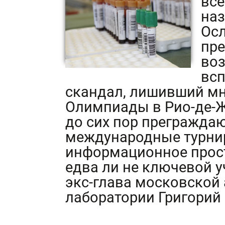
все
на
Осл
пре
во
всп
скандал, лишивший мн
Олимпиады в Рио-де-
до сих пор прегражда
международные турни
информационное прост
едва ли не ключевой 
экс-глава московской
лаборатории Григорий